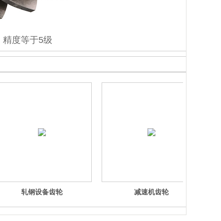
 精度等于5级
轧钢设备齿轮
减速机齿轮